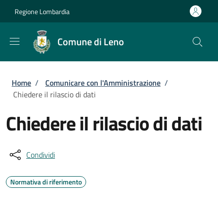
Salta al contenuto principale
Skip to footer content
Regione Lombardia
Comune di Leno
Briciole di pane
Home
/
Comunicare con l'Amministrazione
/
Chiedere il rilascio di dati
Chiedere il rilascio di dati
Condividi
Normativa di riferimento