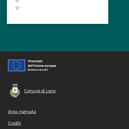
Valuta 1 stelle su 5
Comune di Leno
Footer menu
Area riservata
Crediti