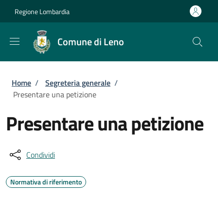
Salta al contenuto principale
Skip to footer content
Regione Lombardia
Comune di Leno
Briciole di pane
Home
/
Segreteria generale
/
Presentare una petizione
Presentare una petizione
Condividi
Normativa di riferimento