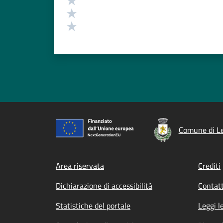
Valuta 2 stelle su 5
Valuta 1 stelle su 5
Comune di L
Footer menu
Area riservata
Crediti
Dichiarazione di accessibilità
Contatt
Statistiche del portale
Leggi l