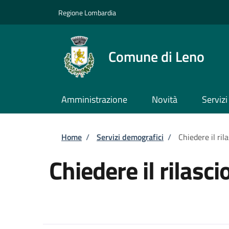
Salta al contenuto principale
Skip to footer content
Regione Lombardia
Comune di Leno
Amministrazione
Novità
Servizi
Briciole di pane
Home
/
Servizi demografici
/
Chiedere il ril
Chiedere il rilasc