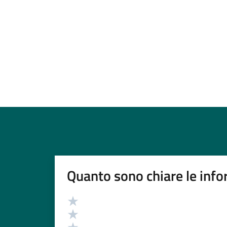
Quanto sono chiare le info
Valutazione
Valuta 5 stelle su 5
Valuta 4 stelle su 5
Valuta 3 stelle su 5