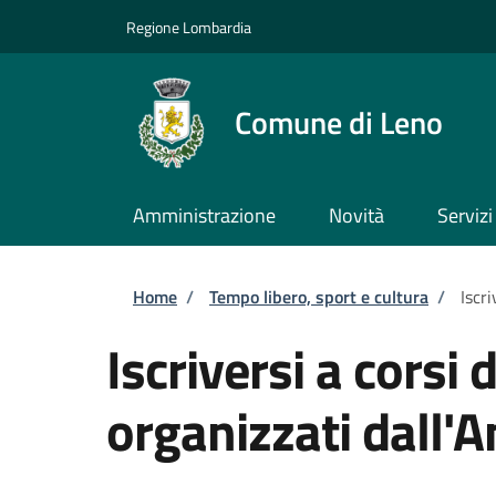
Salta al contenuto principale
Skip to footer content
Regione Lombardia
Comune di Leno
Amministrazione
Novità
Servizi
Briciole di pane
Home
/
Tempo libero, sport e cultura
/
Iscr
Iscriversi a corsi
organizzati dall'