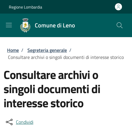
Salta al contenuto principale
Skip to footer content
Regione Lombardia
Comune di Leno
Briciole di pane
Home
/
Segreteria generale
/
Consultare archivi o singoli documenti di interesse storico
Consultare archivi o
singoli documenti di
interesse storico
Condividi