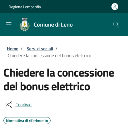
Salta al contenuto principale
Skip to footer content
Regione Lombardia
Comune di Leno
Briciole di pane
Home
/
Servizi sociali
/
Chiedere la concessione del bonus elettrico
Chiedere la concessione
del bonus elettrico
Condividi
Normativa di riferimento