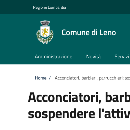
Salta al contenuto principale
Skip to footer content
Regione Lombardia
Comune di Leno
Amministrazione
Novità
Servizi
Briciole di pane
Home
/
Acconciatori, barbieri, parrucchieri: so
Acconciatori, barb
sospendere l'attiv