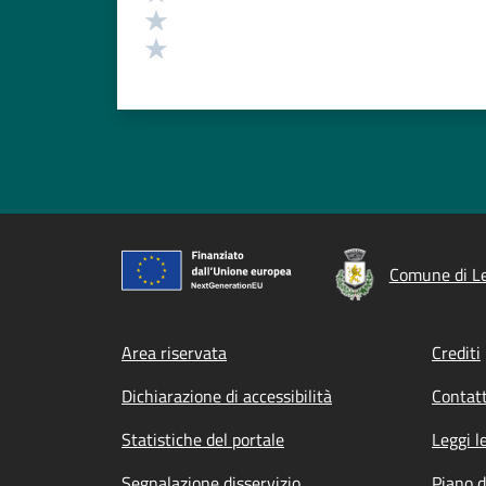
Valuta 2 stelle su 5
Valuta 1 stelle su 5
Comune di L
Footer menu
Area riservata
Crediti
Dichiarazione di accessibilità
Contatt
Statistiche del portale
Leggi l
Segnalazione disservizio
Piano d