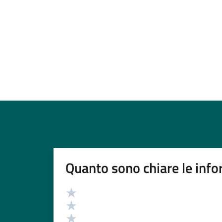
Quanto sono chiare le info
Valutazione
Valuta 5 stelle su 5
Valuta 4 stelle su 5
Valuta 3 stelle su 5