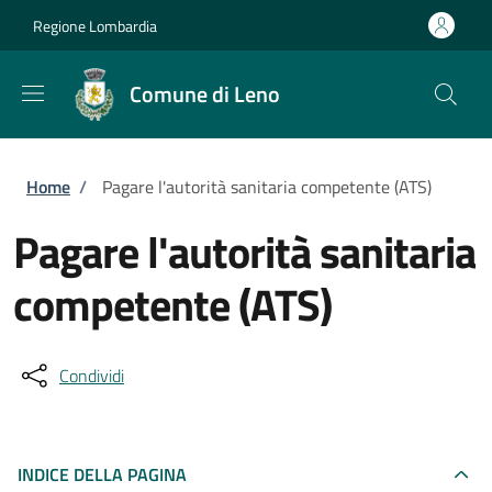
Salta al contenuto principale
Skip to footer content
Regione Lombardia
Comune di Leno
Briciole di pane
Home
/
Pagare l'autorità sanitaria competente (ATS)
Pagare l'autorità sanitaria
competente (ATS)
Condividi
INDICE DELLA PAGINA