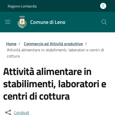
Salta al contenuto principale
Skip to footer content
Regione Lombardia
Comune di Leno
Briciole di pane
Home
/
Commercio ed Attività produttive
/
Attività alimentare in stabilimenti, laboratori e centri di
cottura
Attività alimentare in
stabilimenti, laboratori e
centri di cottura
Condividi