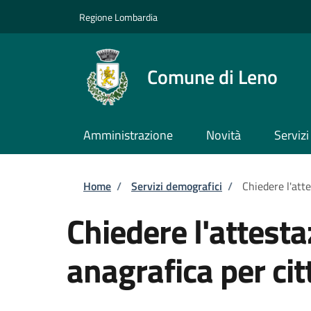
Salta al contenuto principale
Skip to footer content
Regione Lombardia
Comune di Leno
Amministrazione
Novità
Servizi
Briciole di pane
Home
/
Servizi demografici
/
Chiedere l'atte
Chiedere l'attesta
anagrafica per cit